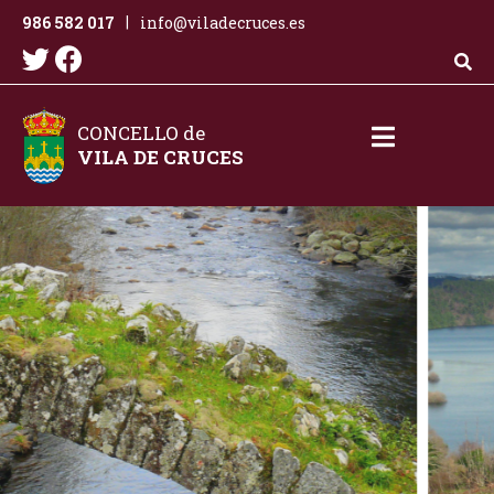
986 582 017
info@viladecruces.es
|
CONCELLO de
VILA DE CRUCES