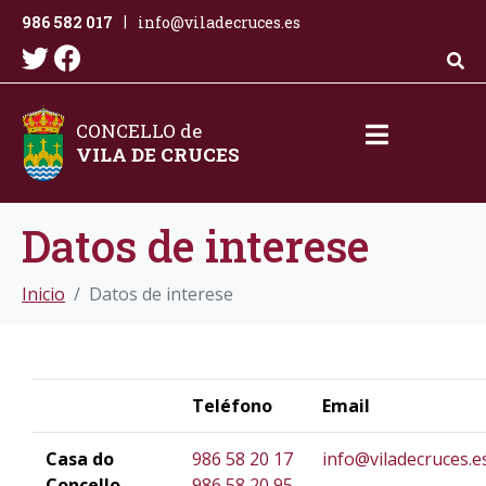
986 582 017
info@viladecruces.es
|
CONCELLO de
VILA DE CRUCES
Datos de interese
Inicio
Datos de interese
Teléfono
Email
Casa do
986 58 20 17
info@viladecruces.e
Concello
986 58 20 95