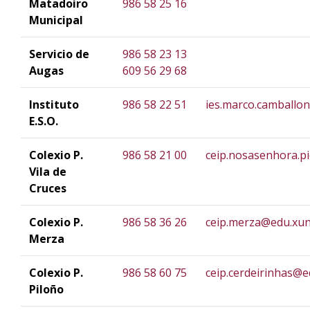
Matadoiro
986 58 25 16
Municipal
Servicio de
986 58 23 13
Augas
609 56 29 68
Instituto
986 58 22 51
ies.marco.camballo
E.S.O.
Colexio P.
986 58 21 00
ceip.nosasenhora.p
Vila de
Cruces
Colexio P.
986 58 36 26
ceip.merza@edu.xun
Merza
Colexio P.
986 58 60 75
ceip.cerdeirinhas@e
Piloño