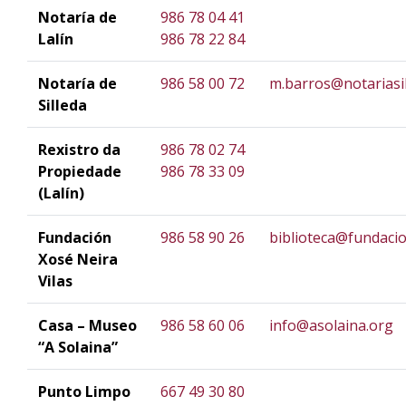
Notaría de
986 78 04 41
Lalín
986 78 22 84
Notaría de
986 58 00 72
m.barros@notariasi
Silleda
Rexistro da
986 78 02 74
Propiedade
986 78 33 09
(Lalín)
Fundación
986 58 90 26
biblioteca@fundaci
Xosé Neira
Vilas
Casa – Museo
986 58 60 06
info@asolaina.org
“A Solaina”
Punto Limpo
667 49 30 80