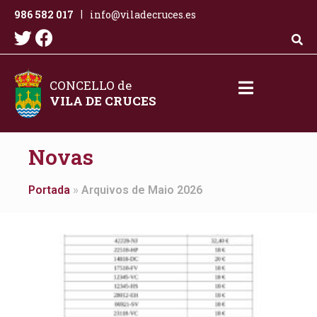
986 582 017
info@viladecruces.es
|
CONCELLO de
VILA DE CRUCES
Novas
Portada
»
Arquivos de Maio 2026