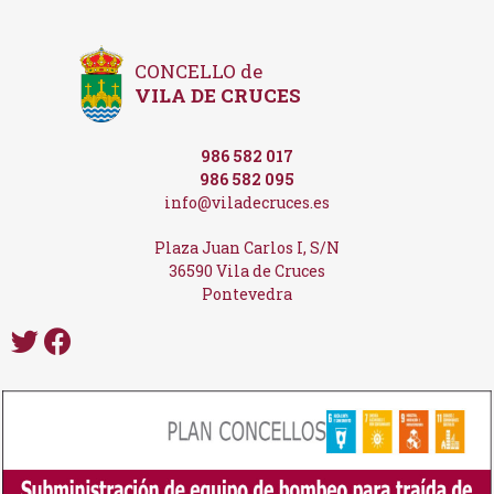
CONCELLO de
VILA DE CRUCES
986 582 017
986 582 095
info@viladecruces.es
Plaza Juan Carlos I, S/N
36590 Vila de Cruces
Pontevedra