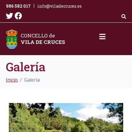
986 582 017
info@viladecruces.es
|
CONCELLO de
VILA DE CRUCES
Galería
Inicio
Galería