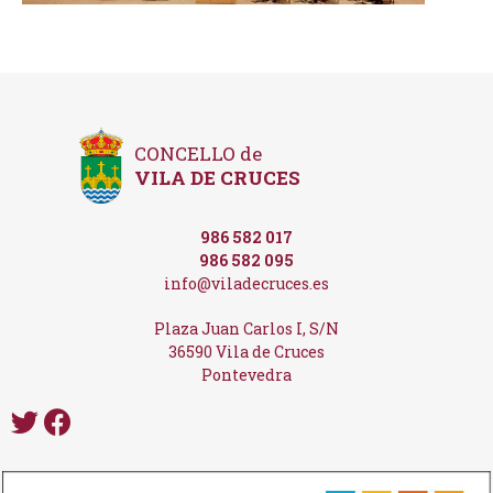
CONCELLO de
VILA DE CRUCES
986 582 017
986 582 095
info@viladecruces.es
Plaza Juan Carlos I, S/N
36590 Vila de Cruces
Pontevedra