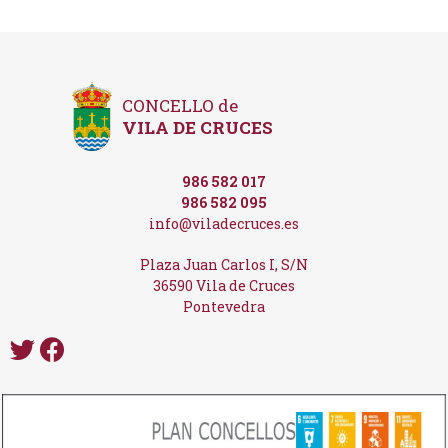
CONCELLO de
VILA DE CRUCES
986 582 017
986 582 095
info@viladecruces.es
Plaza Juan Carlos I, S/N
36590 Vila de Cruces
Pontevedra