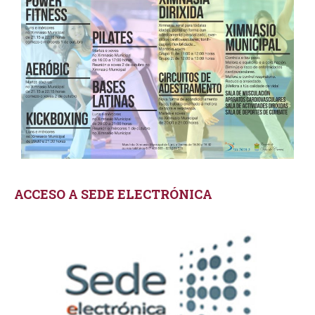
ACCESO A SEDE ELECTRÓNICA