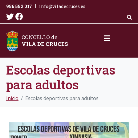
986 582 017
info@viladecruces.es
|
CONCELLO de
VILA DE CRUCES
Escolas deportivas
para adultos
Inicio
Escolas deportivas para adultos