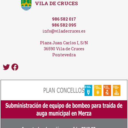
VILA DE CRUCES
986 582 017
986 582 095
info@viladecruces.es
Plaza Juan Carlos I, S/N
36590 Vila de Cruces
Pontevedra