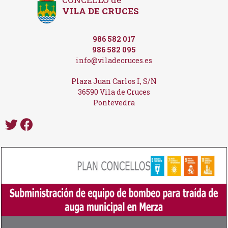
VILA DE CRUCES
986 582 017
986 582 095
info@viladecruces.es
Plaza Juan Carlos I, S/N
36590 Vila de Cruces
Pontevedra