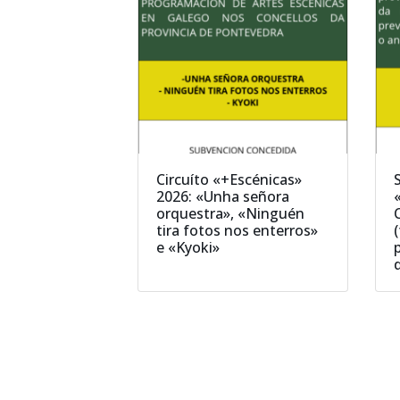
Circuíto «+Escénicas»
2026: «Unha señora
orquestra», «Ninguén
tira fotos nos enterros»
e «Kyoki»