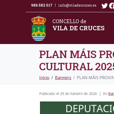
986 582 017
info@viladecruces.es
|
CONCELLO de
VILA DE CRUCES
PLAN MÁIS PR
CULTURAL 202
Inicio
Banners
PLAN MÁIS PROVI
Publicado el
29 de Xaneiro de 2026
En
Ba