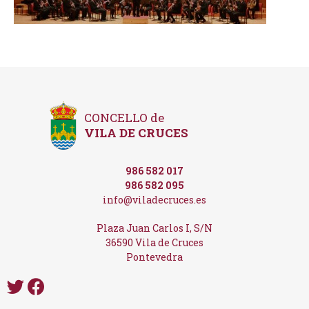
CONCELLO de
VILA DE CRUCES
986 582 017
986 582 095
info@viladecruces.es
Plaza Juan Carlos I, S/N
36590 Vila de Cruces
Pontevedra