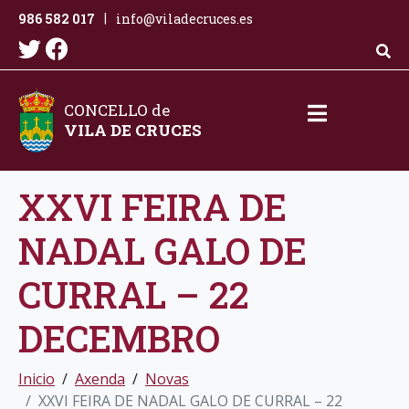
986 582 017
info@viladecruces.es
|
CONCELLO de
VILA DE CRUCES
XXVI FEIRA DE
NADAL GALO DE
CURRAL – 22
DECEMBRO
Inicio
Axenda
Novas
XXVI FEIRA DE NADAL GALO DE CURRAL – 22