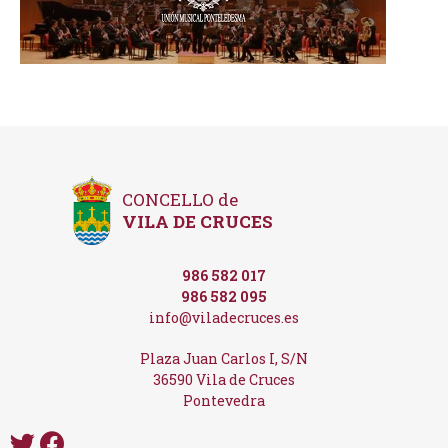
CONCELLO de
VILA DE CRUCES
986 582 017
986 582 095
info@viladecruces.es
Plaza Juan Carlos I, S/N
36590 Vila de Cruces
Pontevedra