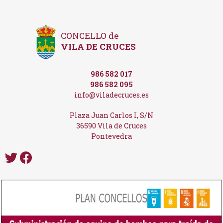
CONCELLO de
VILA DE CRUCES
986 582 017
986 582 095
info@viladecruces.es
Plaza Juan Carlos I, S/N
36590 Vila de Cruces
Pontevedra