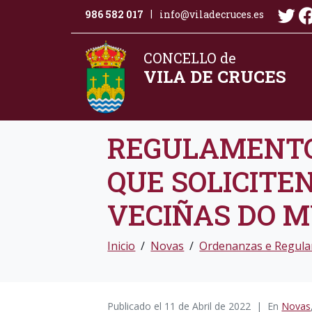
986 582 017
info@viladecruces.es
|
CONCELLO de
VILA DE CRUCES
REGULAMENTO 
QUE SOLICITEN
VECIÑAS DO MU
Inicio
Novas
Ordenanzas e Regul
Publicado el
11 de Abril de 2022
En
Novas