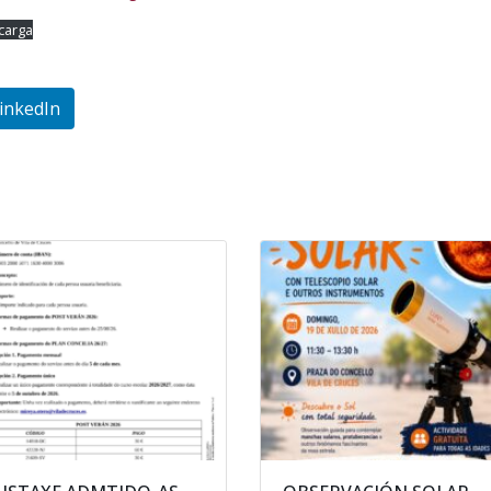
carga
inkedIn